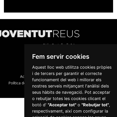
C/de Castellvell, 24
43202 Reus
Fem servir cookies
Tel. 977 010 268 · Fax. 977 010 2691
info.joventut@reus.cat
Aquest lloc web utilitza cookies pròpies
i de tercers per garantir el correcte
Accessibilitat
Política de Cookies
Avís legal
funcionament del web i millorar els
Política de privacitat
Info bàsica RGPD
Configurar cookies
nostres serveis mitjançant l'anàlisi dels
seus hàbits de navegació. Pot acceptar
o rebutjar totes les cookies clicant el
botó d'
"Acceptar tot"
o
"Rebutjar tot"
,
respectivament, així com configurar la